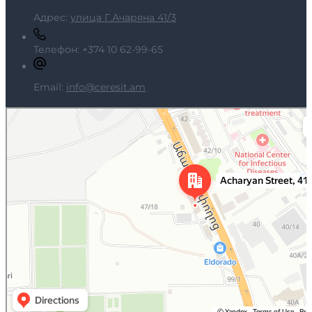
Адрес:
улица Г.Ачаряна 41/3
Телефон:
+374 10 62-99-65
Email:
info@ceresit.am
Ереван
Яндекс Карты