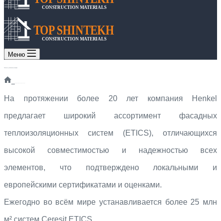
CONSTRUCTION MATERIALS
TOP SHINTEKH
CONSTRUCTION MATERIALS
Меню
Система утепления фасадов
Главная
Система утепления фасадов
На протяжении более 20 лет компания Henkel
предлагает широкий ассортимент фасадных
теплоизоляционных систем (ETICS), отличающихся
высокой совместимостью и надежностью всех
элементов, что подтверждено локальными и
европейскими сертификатами и оценками.
Ежегодно во всём мире устанавливается более 25 млн
м² систем Ceresit ETICS.