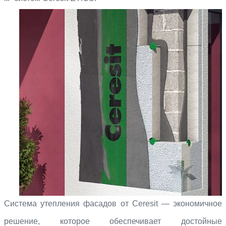
Система утепления фасадов от Ceresit — экономичное
Обратная сторона заголовка
Заголовок передней стороны
решение, которое обеспечивает достойные
Это содержимое задней стороны.