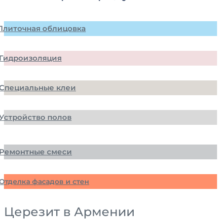
Плиточная облицовка
Гидроизоляция
Специальные клеи
Устройство полов
Ремонтные смеси
Отделка фасадов и стен
Церезит в Армении