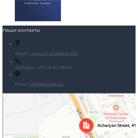
Наши контакты
Адрес:
улица Г.Ачаряна 41/3
Телефон:
+374 10 62-99-65
Email:
info@ceresit.am
Ереван
Яндекс Карты